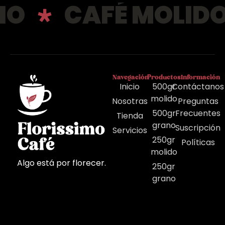
NO
CAFÉ MOLIDO
Navegación
Productos
Información
Inicio
500gr
Contáctanos
molido
Nosotras
Preguntas
500gr
Frecuentes
Tienda
grano
Suscripción
Servicios
250gr
Políticas
molido
Algo está por florecer.
250gr
grano