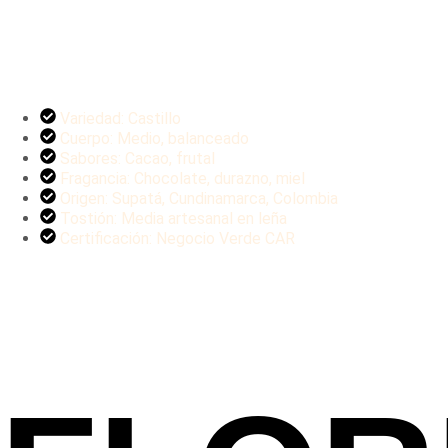
Variedad: Castillo
Cuerpo: Medio, balanceado
Sabores: Cacao, frutal
Fragancia: Chocolate, durazno, miel
Origen: Supatá, Cundinamarca, Colombia
Tostión: Media artesanal en leña
Certificación: Negocio Verde CAR