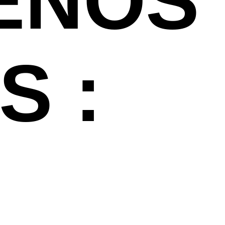
ENOS
S :