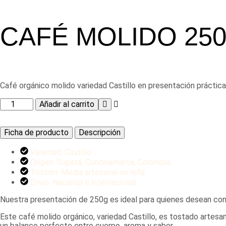
CAFÉ MOLIDO 25
Café orgánico molido variedad Castillo en presentación práctic
Café
Añadir al carrito
molido
250
gr
Ficha de producto
Descripción
cantidad
Variedad: Castillo
Origen: Supatá, Cundinamarca, Colombia
Tostión: Media artesanal en leña
Envio: Nacional e internacional
Nuestra presentación de 250g es ideal para quienes desean con
Este café molido orgánico, variedad Castillo, es tostado artesa
un balance perfecto entre cuerpo, aroma y sabor.