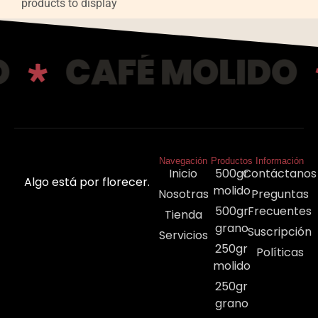
products to display
O
CAFÉ MOLIDO
Navegación
Productos
Información
Inicio
500gr
Contáctanos
Algo está por florecer.
molido
Nosotras
Preguntas
500gr
Frecuentes
Tienda
grano
Suscripción
Servicios
250gr
Políticas
molido
250gr
grano