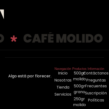
O
CAFÉ MOLIDO
Navegación
Productos
Información
Inicio
500gr
Contáctanos
Algo está por florecer.
molido
Nosotras
Preguntas
500gr
Frecuentes
Tienda
grano
Suscripción
Servicios
250gr
Políticas
molido